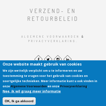
VERZEND- EN
RETOURBELEID
ALGEMENE VOORWAARDEN
&
PRIVACYVERKLARING
.
Onze website maakt gebruik van cookies
We zijn wettelijk verplicht om u te informeren en uw
toestemming te vragen voor het gebruik van cookies en
soortgelijke technieken. Meer informatie kunt u ook vinden in
onze
Algemene Voorwaarden
en onze
Privacyverklaring
.
HOSTED BY R. DIJKSTRA AUTOMATISERING
.
Nee, ik wil graag meer informatie
OK, Ik ga akkoord