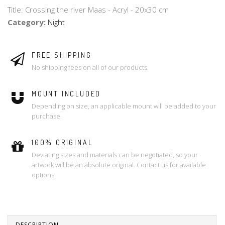
Title: Crossing the river Maas - Acryl - 20x30 cm
Category
:
Night
FREE SHIPPING
No shipping fees on all of our products.
MOUNT INCLUDED
Depending on size, an applicable mount will be added to your
purchase.
100% ORIGINAL
Deviating sizes and materials can be negotiated, so your
artwork will be an absolute original. Contact us for available
options.
DESCRIPTION