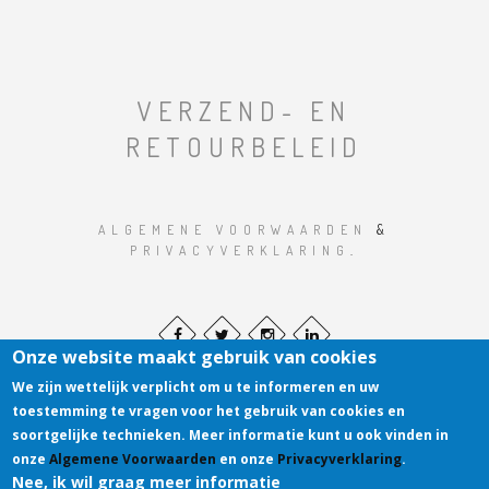
VERZEND- EN
RETOURBELEID
ALGEMENE VOORWAARDEN
&
PRIVACYVERKLARING
.
Onze website maakt gebruik van cookies
We zijn wettelijk verplicht om u te informeren en uw
toestemming te vragen voor het gebruik van cookies en
soortgelijke technieken. Meer informatie kunt u ook vinden in
onze
Algemene Voorwaarden
en onze
Privacyverklaring
.
HOSTED BY R. DIJKSTRA AUTOMATISERING
.
Nee, ik wil graag meer informatie